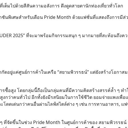
เต็มไปด้วยสีสันความอลังการ ดึงดูดสายตานักท่องเที่ยวทั่วโลก
กชันพิเศษสำหรับเดือน Pride Month ด้วยแฟชั่นที่แสดงถึงการมีส่
R 2025” ที่จะมาพร้อมกิจกรรมสนุก ๆ มากมายที่สะท้อนถึงคว
ำกัดอยู่แค่ศูนย์การค้าในเครือ “สยามพิวรรธน์” แต่ยังสร้างโอกา
้อสูง โดยกลุ่มนี้ถือเป็นกลุ่มคนที่มีความคิดสร้างสรรค์ล้ำ ๆ ทำให
ูงกว่าคนทั่วไป อีกทั้งยังมีรสนิยมในการใช้ชีวิต ยอมจ่ายแพงเพื่อ
และโดดเด่นกว่าคนอื่นผ่านไลฟ์สไตล์ต่าง ๆ เช่น การทานอาหาร, แฟ
 ๆ ที่จัดขึ้นในช่วง Pride Month ในศูนย์การค้าของ สยามพิวรรธน์ ท