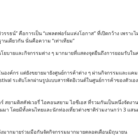
พิวรรธน์” คือการเป็น “แพลตฟอร์มแห่งโอกาส” ที่เปิดกว้าง เพราะไ
านเดียวกัน นั่นคือความ “เท่าเทียม”
มีนโยบายและกิจกรรมต่าง ๆ มากมายที่แสดงจุดยืนถึงการยอมรับใ
รในองค์กร แต่ยังขยายมายังศูนย์การค้าต่าง ๆ ผ่านกิจกรรมและแค
tival ระดับโลกผ่านรูปแบบสารพัดอิเวนต์ในศูนย์การค้าของตัวเอง
ร์ สยามดิสคัฟเวอรี่ ไอคอนสยาม ไอซีเอส ที่รวมกันเป็นหนึ่งจัดงา
ผ่านมา โดยมีทั้งคนไทยและนักท่องเที่ยวต่างชาติร่วมงานกว่า 3 แส
ื่อดังมากมายร่วมมือกันจัดกิจกรรมมากมายตลอดเดือนมิถุนายน