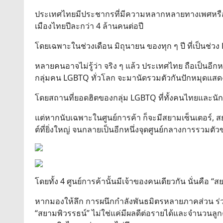
ประเทศไทยมีประชากรที่มีความหลากหลายทางเพศหรือกลุ
เมืองไทยปีละกว่า 4 ล้านคนต่อปี
โดยเฉพาะในช่วงเดือน มิถุนายน ของทุก ๆ ปี ที่เป็นช
หลายคนอาจไม่รู้ว่า จริง ๆ แล้ว ประเทศไทย ถือเป็นอี
กลุ่มคน LGBTQ ทั่วโลก จะมานัดรวมตัวกันปักหมุดแส
โดยสถานที่ยอดฮิตของกลุ่ม LGBTQ ที่ทั้งคนไทยและนักท่
แต่หากนับเฉพาะในศูนย์การค้า ก็จะมีสยามเซ็นเตอร์, 
ต์ที่ยิ่งใหญ่ จนกลายเป็นอีกหนึ่งจุดศูนย์กลางการรวมตั
โดยทั้ง 4 ศูนย์การค้านั้นมีเจ้าของคนเดียวกัน นั่นคือ “
หากมองให้ลึก การผนึกกำลังพันธมิตรหลายภาคส่วน ร่ว
“สยามพิวรรธน์” ไม่ใช่แค่มีผลดีต่อรายได้และจำนวนลูกค้