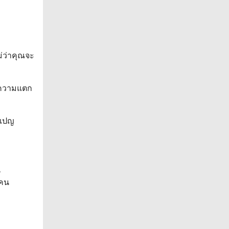
ม่ว่าคุณจะ
นความแตก
มเปญ
น
นคน