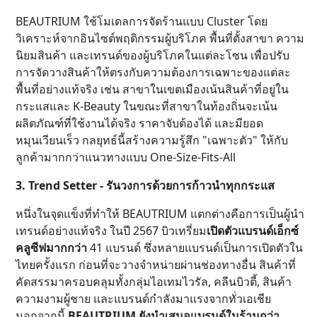
BEAUTRIUM ใช้โมเดลการจัดร้านแบบ Cluster โดย
วิเคราะห์จากอินไซต์พฤติกรรมผู้บริโภค พื้นที่ตั้งสาขา ความ
นิยมสินค้า และเทรนด์ของผู้บริโภคในแต่ละโซน เพื่อปรับ
การจัดวางสินค้าให้ตรงกับความต้องการเฉพาะของแต่ละ
พื้นที่อย่างแท้จริง เช่น สาขาในเขตเมืองเน้นสินค้าที่อยู่ใน
กระแสและ K-Beauty ในขณะที่สาขาในท้องถิ่นจะเน้น
ผลิตภัณฑ์ที่ใช้งานได้จริง ราคาจับต้องได้ และมียอด
หมุนเวียนเร็ว กลยุทธ์นี้สร้างความรู้สึก "เฉพาะตัว" ให้กับ
ลูกค้ามากกว่าแนวทางแบบ One-Size-Fits-All
3. Trend Setter - รันวงการด้วยการก้าวนำทุกกระแส
หนึ่งในจุดแข็งที่ทำให้ BEAUTRIUM แตกต่างคือการเป็นผู้นำ
เทรนด์อย่างแท้จริง ในปี 2567 บิวเทรี่ยม
เปิดตัวแบรนด์เอ็กซ์
คลูซีฟมากกว่า
41 แบรนด์ ซึ่งหลายแบรนด์เป็นการเปิดตัวใน
ไทยครั้งแรก ก่อนที่จะวางจำหน่ายผ่านช่องทางอื่น สินค้าที่
คัดสรรมาครอบคลุมทั้งกลุ่มไอเทมไวรัล, คลีนบิวตี้, สินค้า
ความงามผู้ชาย และแบรนด์กำลังมาแรงจากทั่วเอเชีย
นอกจากนี้
BEAUTRIUM ยังนำเสนอแบรนด์ในร้านกว่า