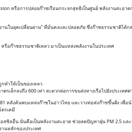
mission หรือการปล่อยก๊าซเรือนกระจกสุทธิเป็นศูนย์ พลังงานสะอาด
งงานในยุคเปลี่ยนผ่าน” ที่มั่นคงและปลอดภัย ซึ่งก๊าซธรรมชาติได้
LNG หรือก๊าซธรรมชาติเหลว มาเป็นแหล่งพลังงานในประเทศ
่ถูกทำให้เป็นของเหลว
มาตรเล็กลงถึง 600 เท่า สะดวกต่อการขนส่งทางเรือไปยังประเทศต่
1 หลังค้นพบแหล่งก๊าซในอ่าวไทย และวางท่อส่งก๊าซขึ้นฝั่ง เพื่อน
โตรเคมี
งฟอสซิลอื่น นั่นคือเป็นพลังงานสะอาด ช่วยลดปัญหาฝุ่น PM 2.5 แล
ังงานหลักของประเทศ