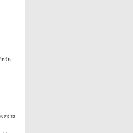
m
้หวัน
ำจะช่วย