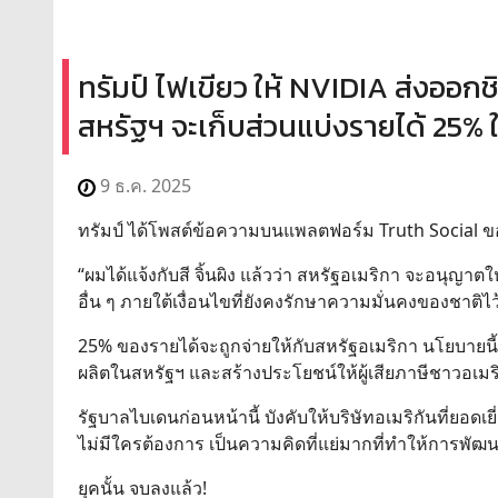
ทรัมป์ ไฟเขียว ให้ NVIDIA ส่งออกช
สหรัฐฯ จะเก็บส่วนแบ่งรายได้ 25%
9 ธ.ค. 2025
ทรัมป์ ได้โพสต์ข้อความบนแพลตฟอร์ม Truth Social ข
“ผมได้แจ้งกับสี จิ้นผิง แล้วว่า สหรัฐอเมริกา จะอนุญาต
อื่น ๆ ภายใต้เงื่อนไขที่ยังคงรักษาความมั่นคงของชาติไว้ได
25% ของรายได้จะถูกจ่ายให้กับสหรัฐอเมริกา นโยบายน
ผลิตในสหรัฐฯ และสร้างประโยชน์ให้ผู้เสียภาษีชาวอเมร
รัฐบาลไบเดนก่อนหน้านี้ บังคับให้บริษัทอเมริกันที่ยอดเย
ไม่มีใครต้องการ เป็นความคิดที่แย่มากที่ทำให้การพั
ยุคนั้น จบลงแล้ว!