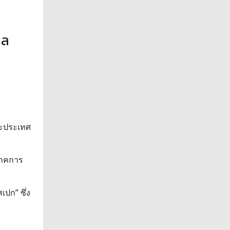
าล
และประเทศ
ภาคการ
เปก” ซึ่ง