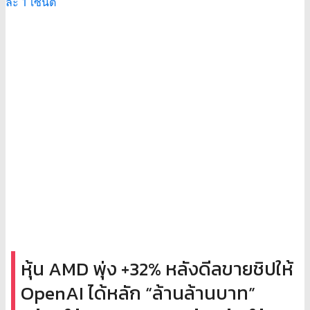
หุ้น AMD พุ่ง +32% หลังดีลขายชิปให้
OpenAI ได้หลัก “ล้านล้านบาท”