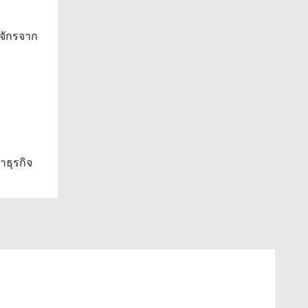
าจักรจาก
าธุรกิจ