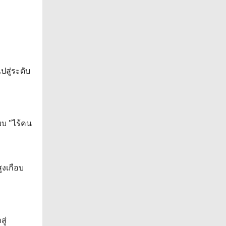
สู่ระดับ
บ "ไร้คน
ูงเกือบ
ู่