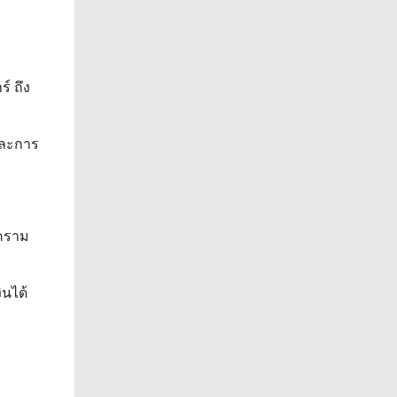
์ ถึง
และการ
งคราม
ินได้