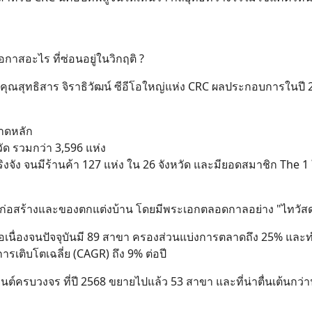
กาสอะไร ที่ซ่อนอยู่ในวิกฤติ ?
ุณสุทธิสาร จิราธิวัฒน์ ซีอีโอใหญ่แห่ง CRC ผลประกอบการในปี 
ลาดหลัก
ัด รวมกว่า 3,596 แห่ง
งจัง จนมีร้านค้า 127 แห่ง ใน 26 จังหวัด และมียอดสมาชิก The 1
้าวัสดุก่อสร้างและของตกแต่งบ้าน โดยมีพระเอกตลอดกาลอย่าง "ไทวัสด
่างต่อเนื่องจนปัจจุบันมี 89 สาขา ครองส่วนแบ่งการตลาดถึง 25% แล
รเติบโตเฉลี่ย (CAGR) ถึง 9% ต่อปี
ยนต์ครบวงจร ที่ปี 2568 ขยายไปแล้ว 53 สาขา และที่น่าตื่นเต้นกว่าน