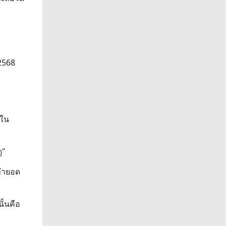
2568
 ใน
ุ"
ะทำยอด
ั้นคือ