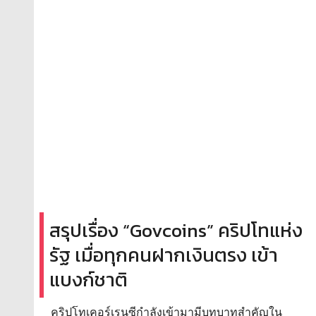
สรุปเรื่อง “Govcoins” คริปโทแห่ง
รัฐ เมื่อทุกคนฝากเงินตรง เข้า
แบงก์ชาติ
คริปโทเคอร์เรนซีกำลังเข้ามามีบทบาทสำคัญใน