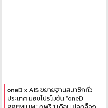
oneD x AIS ขยายฐานสมาชิกทั่ว
ประเทศ มอบโปรโมชัน “oneD
PREMIUM” ดูฟรี 1 เดือน ปลดล็อก