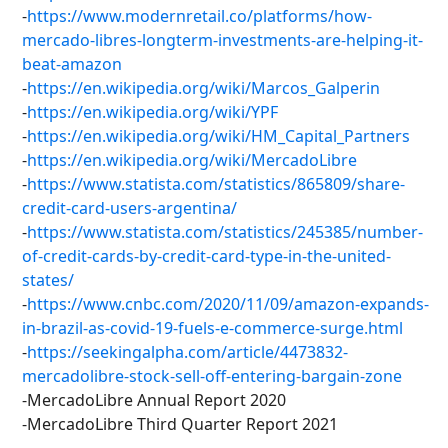
-
https://www.modernretail.co/platforms/how-
mercado-libres-longterm-investments-are-helping-it-
beat-amazon
-
https://en.wikipedia.org/wiki/Marcos_Galperin
-
https://en.wikipedia.org/wiki/YPF
-
https://en.wikipedia.org/wiki/HM_Capital_Partners
-
https://en.wikipedia.org/wiki/MercadoLibre
-
https://www.statista.com/statistics/865809/share-
credit-card-users-argentina/
-
https://www.statista.com/statistics/245385/number-
of-credit-cards-by-credit-card-type-in-the-united-
states/
-
https://www.cnbc.com/2020/11/09/amazon-expands-
in-brazil-as-covid-19-fuels-e-commerce-surge.html
-
https://seekingalpha.com/article/4473832-
mercadolibre-stock-sell-off-entering-bargain-zone
-MercadoLibre Annual Report 2020
-MercadoLibre Third Quarter Report 2021