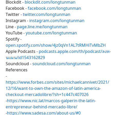
Blockdit -
blockdit.com/longtunman
Facebook -
facebook.com/longtunman
Twitter -
twitter.com/longtunman
Instagram -
instagram.com/longtunman
Line -
page.line.me/longtunman
YouTube -
youtube.com/longtunman
Spotify -
open.spotify.com/show/4jz0qVn1AL7tRMHiTvMbZH
Apple Podcasts -
podcasts.apple.com/th/podcast/ลงท-
นแมน/id1543162829
Soundcloud -
soundcloud.com/longtunman
References
-
https://www.forbes.com/sites/michaelcannivet/2021/
12/16/want-to-own-the-amazon-of-latin-america-
checkout-mercadolibre/?sh=1c447c407026
-
https://www.nic.lat/marcos-galperin-the-latin-
entrepreneur-behind-mercado-libre/
-
https://www.sadesa.com/about-us/#0