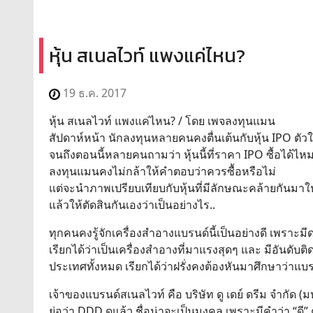
หุ้น สเนลไวท์ แพงแค่ไหน?
19 ธ.ค. 2017
หุ้น สเนลไวท์ แพงแค่ไหน? / โดย เพจลงทุนแมน
สัปดาห์หน้า นักลงทุนหลายคนคงตื่นเต้นกับหุ้น IPO ตัวให
จนถึงตอนนี้หลายคนถามว่า หุ้นนี้ที่ราคา IPO ซื้อได้ไ
ลงทุนแมนคงไม่กล้าให้คำตอบว่าควรซื้อหรือไม่
แต่จะนำภาพเปรียบเทียบกับหุ้นที่มีลักษณะคล้ายกันมาให
แล้วให้ตัดสินกันเองว่าเป็นอย่างไร..
ทุกคนคงรู้จักเครื่องสำอางแบรนด์นี้เป็นอย่างดี เพราะมีดา
เรียกได้ว่าเป็นเครื่องสำอางที่มาแรงสุดๆ และ มีอันดับ
ประเทศทั้งหมด เรียกได้ว่าฝรั่งคงต้องหันมาศึกษาว่าแบ
เจ้าของแบรนด์สเนลไวท์ คือ บริษัท ดู เดย์ ดรีม จำกัด 
ย่อว่า DDD ดูแล้ว ชื่อน่าจะเป็นมงคล เพราะมีคำว่า “ดี”