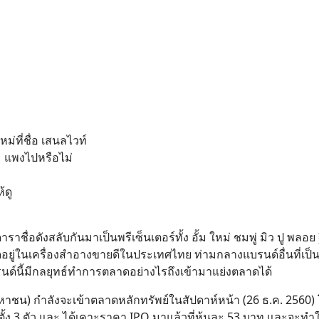
ม่ที่ชื่อ เสนลไวท์
หม แพงไปหรือไม่
้ดู
ราชื่อดังสลับกันมาเป็นพรีเซ็นเตอร์ทั้ง อั้ม ใหม่ ชมพู่ มิว ปู พลอย
ติดอยู่ในเครื่องสำอางขายดีในประเทศไทย ท่ามกลางแบรนด์อื่นที่เป็
รนด์นี้มีกลยุทธ์ทำการตลาดอย่างไรถึงเข้ามาแย่งตลาดได้
(มหาชน) กำลังจะเข้าตลาดหลักทรัพย์ในสัปดาห์หน้า (26 ธ.ค. 2560) 
 ตั้ง 3 ตัว และ ได้เคาะราคา IPO มาแล้วที่หุ้นละ 53 บาท และจะทำให