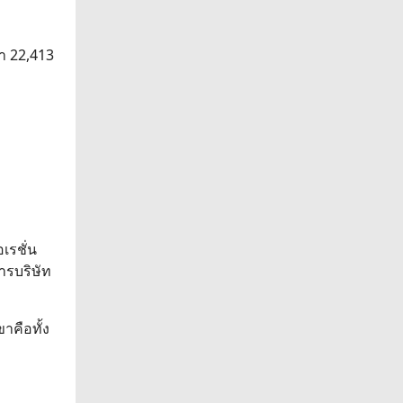
่า 22,413
อเรชั่น
หารบริษัท
าคือทั้ง