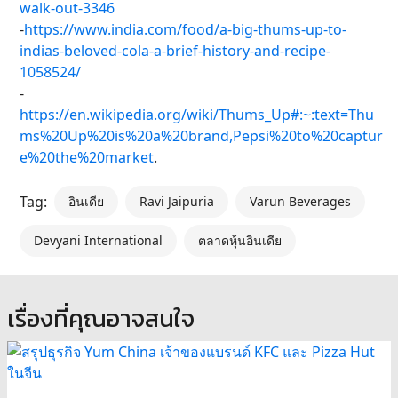
walk-out-3346
-
https://www.india.com/food/a-big-thums-up-to-
indias-beloved-cola-a-brief-history-and-recipe-
1058524/
-
https://en.wikipedia.org/wiki/Thums_Up#:~:text=Thu
ms%20Up%20is%20a%20brand,Pepsi%20to%20captur
e%20the%20market
.
Tag:
อินเดีย
Ravi Jaipuria
Varun Beverages
Devyani International
ตลาดหุ้นอินเดีย
เรื่องที่คุณอาจสนใจ