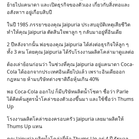
ย้ายไปแคนาดา และเปิดธุรกิจของตัวเอง เกี่ยวกับสิ่งทอและ
อสังหาฯ อยู่เกือบสิบปี
ในปี 1985 ภรรยาของคุณ Jaipuria ประสบอุบัติเหตุเสียชีวิต
ทำให้คุณ Jaipuria ตัดสินใจพาลูก ๆ กลับมาอยู่ที่อินเดีย
2 ปีหลังจากนั้น พ่อของคุณ Jaipuria ได้ส่งต่อธุรกิจให้ลูก ๆ
ทั้ง 3 คน โดยคุณ Jaipuria ได้รับโรงงานผลิตโคล่ามาดูแลต่อ
ต้องเล่าย้อนก่อนว่า ในช่วงที่คุณ Jaipuria อยู่แคนาดา Coca-
Cola ได้ออกจากประเทศอินเดียไปแล้ว เพราะอินเดียออก
กฎหมาย ห้ามบริษัทต่างชาติถือหุ้นเกิน 40%
พอ Coca-Cola ออกไป ก็มีบริษัทผลิตน้ำโซดา ชื่อว่า Parle
ได้คิดค้นสูตรน้ำโคล่าของตัวเองขึ้นมา และใช้ชื่อว่า Thums
Up
โรงงานผลิตโคล่าของครอบครัว Jaipuria เลยมาผลิตให้
Thums Up แทน
คุณ Jaipuria ผลิตน้ำโคล่ายี่ห้อ Thums Up อยู่ 4 ปี รัฐบาล