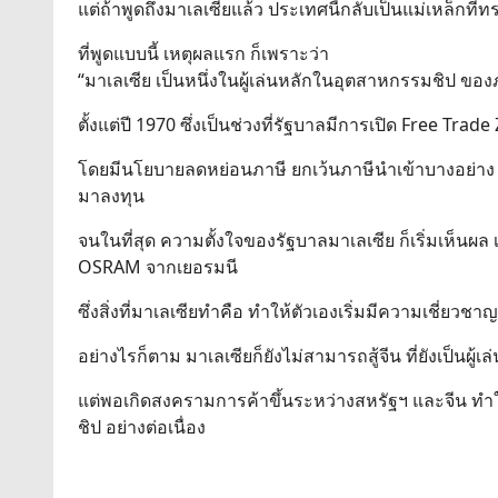
แต่ถ้าพูดถึงมาเลเซียแล้ว ประเทศนี้กลับเป็นแม่เหล็กที่
ที่พูดแบบนี้ เหตุผลแรก ก็เพราะว่า
“มาเลเซีย เป็นหนึ่งในผู้เล่นหลักในอุตสาหกรรมชิป ของ
ตั้งแต่ปี 1970 ซึ่งเป็นช่วงที่รัฐบาลมีการเปิด Free Trade Z
โดยมีนโยบายลดหย่อนภาษี ยกเว้นภาษีนำเข้าบางอย่าง และ
มาลงทุน
จนในที่สุด ความตั้งใจของรัฐบาลมาเลเซีย ก็เริ่มเห็นผล
OSRAM จากเยอรมนี
ซึ่งสิ่งที่มาเลเซียทำคือ ทำให้ตัวเองเริ่มมีความเชี่ย
อย่างไรก็ตาม มาเลเซียก็ยังไม่สามารถสู้จีน ที่ยังเป็นผ
แต่พอเกิดสงครามการค้าขึ้นระหว่างสหรัฐฯ และจีน ทำใ
ชิป อย่างต่อเนื่อง