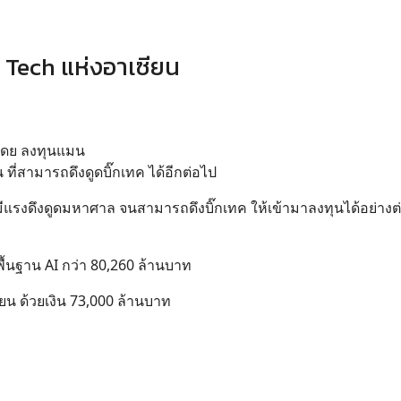
g Tech แห่งอาเซียน
 /โดย ลงทุนแมน
 ที่สามารถดึงดูดบิ๊กเทค ได้อีกต่อไป
งมีแรงดึงดูดมหาศาล จนสามารถดึงบิ๊กเทค ให้เข้ามาลงทุนได้อย่างต่
้นฐาน AI กว่า 80,260 ล้านบาท
น ด้วยเงิน 73,000 ล้านบาท