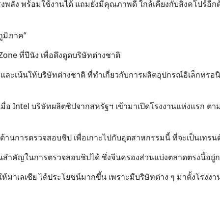
ทรงพลัง พร้อมใช้งานได้ แถมยังมีคุณภาพดี ใกล้เคียงกับสิงคโปร์อีกด
ภูมิภาค”
one ที่ปีนัง เพื่อดึงดูดบริษัทต่างชาติ
เน้นให้บริษัทต่างชาติ ที่ทำเกี่ยวกับการผลิตอุปกรณ์อิเล็กทรอนิก
 เมื่อ Intel บริษัทผลิตชิปจากสหรัฐฯ เข้ามาเปิดโรงงานแห่งแรก ต
วชาญด้านการตรวจสอบชิป เพื่อเกาะไปกับอุตสาหกรรมนี้ ที่จะเป็นเทร
ู้เล่นสำคัญในการตรวจสอบชิปได้ ซึ่งจีนครองส่วนแบ่งตลาดตรงนี้อยู่
ห้มาเลเซีย ได้ประโยชน์มากขึ้น เพราะมีบริษัทต่าง ๆ มาตั้งโรง