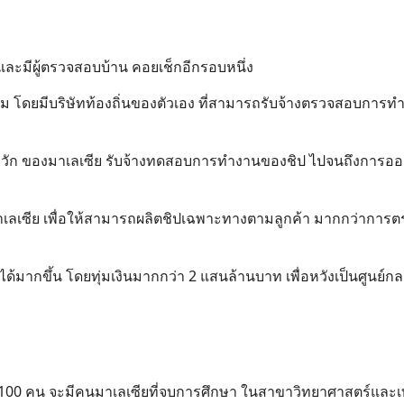
และมีผู้ตรวจสอบบ้าน คอยเช็กอีกรอบหนึ่ง
รม โดยมีบริษัทท้องถิ่นของตัวเอง ที่สามารถรับจ้างตรวจสอบการ
ซาราวัก ของมาเลเซีย รับจ้างทดสอบการทำงานของชิป ไปจนถึงการ
าลมาเลเซีย เพื่อให้สามารถผลิตชิปเฉพาะทางตามลูกค้า มากกว่ากา
ได้มากขึ้น โดยทุ่มเงินมากกว่า 2 แสนล้านบาท เพื่อหวังเป็นศูนย์
กัน 100 คน จะมีคนมาเลเซียที่จบการศึกษา ในสาขาวิทยาศาสตร์และ