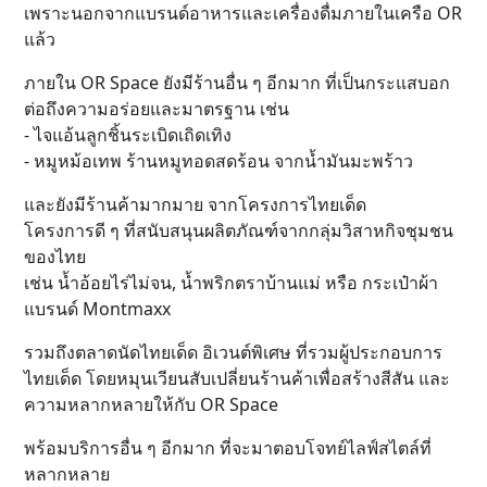
เพราะนอกจากแบรนด์อาหารและเครื่องดื่มภายในเครือ OR
แล้ว
ภายใน OR Space ยังมีร้านอื่น ๆ อีกมาก ที่เป็นกระแสบอก
ต่อถึงความอร่อยและมาตรฐาน เช่น
- ไจแอ้นลูกชิ้นระเบิดเถิดเทิง
- หมูหม้อเทพ ร้านหมูทอดสดร้อน จากน้ำมันมะพร้าว
และยังมีร้านค้ามากมาย จากโครงการไทยเด็ด
โครงการดี ๆ ที่สนับสนุนผลิตภัณฑ์จากกลุ่มวิสาหกิจชุมชน
ของไทย
เช่น น้ำอ้อยไร่ไม่จน, น้ำพริกตราบ้านแม่ หรือ กระเป๋าผ้า
แบรนด์ Montmaxx
รวมถึงตลาดนัดไทยเด็ด อิเวนต์​พิเศษ ที่รวมผู้ประกอบการ
ไทยเด็ด โดยหมุนเวียนสับเปลี่ยนร้านค้าเพื่อสร้างสีสัน และ
ความหลากหลายให้กับ OR Space
พร้อมบริการอื่น ๆ อีกมาก ที่จะมาตอบโจทย์ไลฟ์สไตล์ที่
หลากหลาย