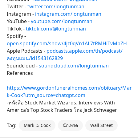
Twitter -
twitter.com/longtunman
Instagram -
instagram.com/longtunman
YouTube -
youtube.com/longtunman
TikTok -
tiktok.com/@longtunman
Spotify -
open.spotify.com/show/4jz0qVn1AL7tRMHiTvMbZH
Apple Podcasts -
podcasts.apple.com/th/podcast/
ลงทุนแมน/id1543162829
Soundcloud -
soundcloud.com/longtunman
References
-
https://www.gordonfuneralhomes.com/obituary/Mar
k-Cook?utm_source=chatgpt.com
-หนังสือ Stock Market Wizards: Interviews With
America’s Top Stock Traders โดย Jack Schwager
Tag:
Mark D. Cook
นักเทรด
Wall Street