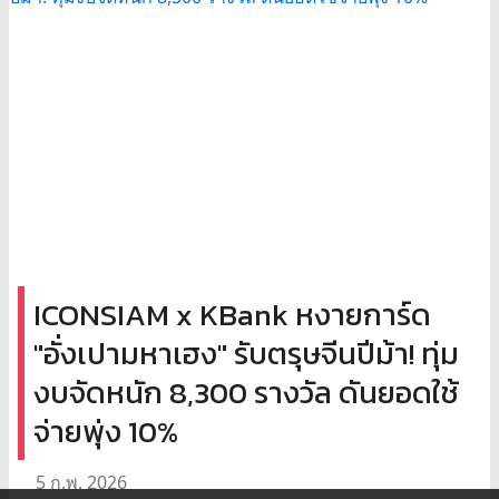
ICONSIAM x KBank หงายการ์ด
"อั่งเปามหาเฮง" รับตรุษจีนปีม้า! ทุ่ม
งบจัดหนัก 8,300 รางวัล ดันยอดใช้
จ่ายพุ่ง 10%
5 ก.พ. 2026