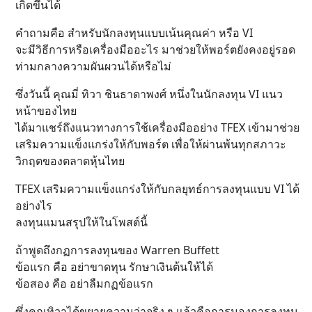
เกิดขึ้นได้
คำถามคือ สำหรับนักลงทุนแบบเน้นคุณค่า หรือ VI
จะมีวิธีการหรือเครื่องมืออะไร มาช่วยให้พอร์ตยังคงอยู่รอด
ท่ามกลางความผันผวนได้หรือไม่
ซึ่งวันนี้ คุณมี่ ทิวา ชินธาดาพงศ์ หนึ่งในนักลงทุน VI แนว
หน้าของไทย
ได้มาแชร์ถึงแนวทางการใช้เครื่องมืออย่าง TFEX เข้ามาช่วย
เสริมความแข็งแกร่งให้กับพอร์ต เพื่อให้ผ่านพ้นทุกสภาวะ
วิกฤตของตลาดหุ้นไทย
TFEX เสริมความแข็งแกร่งให้กับกลยุทธ์การลงทุนแบบ VI ได้
อย่างไร
ลงทุนแมนสรุปให้ในโพสต์นี้
ถ้าพูดถึงกฏการลงทุนของ Warren Buffett
ข้อแรก คือ อย่าขาดทุน รักษาเงินต้นให้ได้
ข้อสอง คือ อย่าลืมกฏข้อแรก
ซึ่งคุณทิวาได้ขยายความว่าจริง ๆ แล้วคือการมองการลงทุน