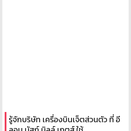
รู้จักบริษัท เครื่องบินเจ็ตส่วนตัว ที่ อี
ลอน มัสก์ บิลล์ เกตส์ ใช้