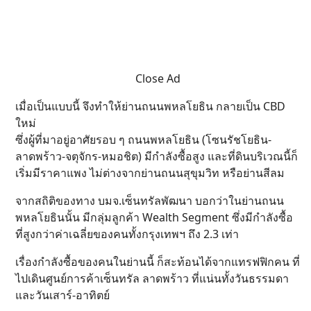
Close Ad
เมื่อเป็นแบบนี้ จึงทำให้ย่านถนนพหลโยธิน กลายเป็น CBD
ใหม่
ซึ่งผู้ที่มาอยู่อาศัยรอบ ๆ ถนนพหลโยธิน (โซนรัชโยธิน-
ลาดพร้าว-จตุจักร-หมอชิต) มีกำลังซื้อสูง และที่ดินบริเวณนี้ก็
เริ่มมีราคาแพง ไม่ต่างจากย่านถนนสุขุมวิท หรือย่านสีลม
จากสถิติของทาง บมจ.เซ็นทรัลพัฒนา บอกว่าในย่านถนน
พหลโยธินนั้น มีกลุ่มลูกค้า Wealth Segment ซึ่งมีกำลังซื้อ
ที่สูงกว่าค่าเฉลี่ยของคนทั้งกรุงเทพฯ ถึง 2.3 เท่า
เรื่องกำลังซื้อของคนในย่านนี้ ก็สะท้อนได้จากแทรฟฟิกคน ที่
ไปเดินศูนย์การค้าเซ็นทรัล ลาดพร้าว ที่แน่นทั้งวันธรรมดา
และวันเสาร์-อาทิตย์