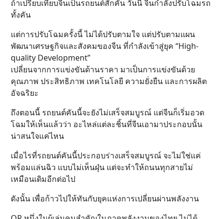
ถ้าเปรียบเทียบจีนเป็นรถยนต์สักคัน วันนี้ จีนกำลังปรับโฉมรถ
ทั้งคัน
แต่การปรับโฉมครั้งนี้ ไม่ได้ปรับตามใจ แต่ปรับตามแผน
พัฒนาเศรษฐกิจและสังคมของจีน ที่กำลังเข้าสู่ยุค “High-
quality Development”
เปลี่ยนจากการแข่งขันด้านราคา มาเป็นการแข่งขันด้วย
คุณภาพ ประสิทธิภาพ เทคโนโลยี ความยั่งยืน และการผลิต
อัจฉริยะ
ถึงตอนนี้ รถยนต์คันนี้จะยังไม่เสร็จสมบูรณ์ แต่จีนก็เริ่มอวด
โฉมให้เห็นแล้วว่า อะไหล่แต่ละชิ้นที่จีนเอามาประกอบนั้น
น่าสนใจแค่ไหน
เมื่อไรที่รถยนต์คันนี้ประกอบร่างเสร็จสมบูรณ์ จะไม่ใช่แค่
พร้อมแล่นฉิว แบบไม่เห็นฝุ่น แต่จะทำให้ถนนทุกสายไม่
เหมือนเดิมอีกต่อไป
ดังนั้น เพื่อก้าวไปให้ทันกับยุคแห่งการเปลี่ยนผ่านพลังงาน
OR หนึ่งในผู้เล่นคนสำคัญในภาคพลังงานของไทย ไม่ได้