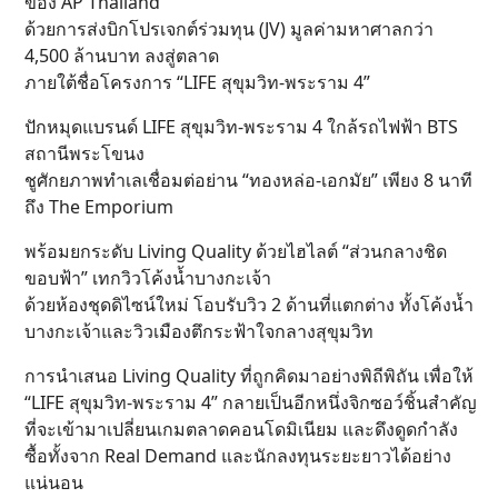
ของ AP Thailand
ด้วยการส่งบิกโปรเจกต์ร่วมทุน (JV) มูลค่ามหาศาลกว่า
4,500 ล้านบาท ลงสู่ตลาด
ภายใต้ชื่อโครงการ “LIFE สุขุมวิท-พระราม 4”
ปักหมุดแบรนด์ LIFE สุขุมวิท-พระราม 4 ใกล้รถไฟฟ้า BTS
สถานีพระโขนง
ชูศักยภาพทำเลเชื่อมต่อย่าน “ทองหล่อ-เอกมัย” เพียง 8 นาที
ถึง The Emporium
พร้อมยกระดับ Living Quality ด้วยไฮไลต์ “ส่วนกลางชิด
ขอบฟ้า” เทกวิวโค้งน้ำบางกะเจ้า
ด้วยห้องชุดดิไซน์ใหม่ โอบรับวิว 2 ด้านที่แตกต่าง ทั้งโค้งน้ำ
บางกะเจ้าและวิวเมืองตึกระฟ้าใจกลางสุขุมวิท
การนำเสนอ Living Quality ที่ถูกคิดมาอย่างพิถีพิถัน เพื่อให้
“LIFE สุขุมวิท-พระราม 4” กลายเป็นอีกหนึ่งจิกซอว์ชิ้นสำคัญ
ที่จะเข้ามาเปลี่ยนเกมตลาดคอนโดมิเนียม และดึงดูดกำลัง
ซื้อทั้งจาก Real Demand และนักลงทุนระยะยาวได้อย่าง
แน่นอน