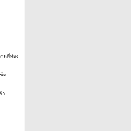
านที่ท่อง
ช็ต
ค้า