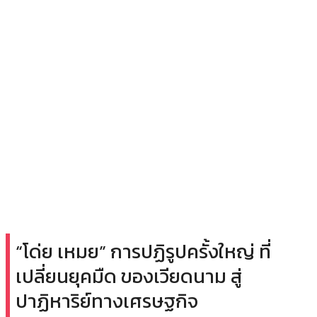
“โด่ย เหมย” การปฏิรูปครั้งใหญ่ ที่
เปลี่ยนยุคมืด ของเวียดนาม สู่
ปาฏิหาริย์ทางเศรษฐกิจ