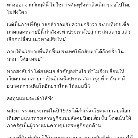
ทางออกจากวิกฤตินี้ ไม่ใช่การดันทุรังทำสิ่งเดิม ๆ ต่อไปโดย
ไม่ฟังใคร
แต่เป็นการที่รัฐบาลกล้ายอมรับความจริงว่า ระบบที่เคยเชื่อ
มาตลอดหลายปีนี้ กำลังจะพาประเทศไปสู่การล่มสลาย แล้ว
เลือกเปลี่ยนแนวทางเสียใหม่
ภายใต้นโยบายที่พลิกฟื้นประเทศให้กลับมาได้อีกครั้ง ใน
นาม “โด่ย เหมย”
หากสงสัยว่า โด่ย เหมย สำคัญอย่างไร ทำไมจึงเปลี่ยนให้
เวียดนาม กลายมาเป็นอีกหนึ่งประเทศดาวรุ่ง ที่ว่ากันว่ามี
อนาคตการเติบโตอีกยาวไกล ได้แบบนี้ ?
ลงทุนแมนจะเล่าให้ฟัง
หลังการรวมประเทศในปี 1975 ได้สำเร็จ เวียดนามเคยเลือก
เดินตามแนวทางเศรษฐกิจแบบสังคมนิยมเต็มขั้น โดยเน้นให้
ภาครัฐเป็นผู้วางแผนควบคุมเศรษฐกิจทุกด้าน
อย่างที่ดินทำกิน ก็ใช้ระบบนารวม และผลผลิตที่ทำออกมาได้