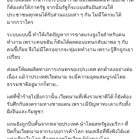
ก็ต้องส่งให้ภาครัฐ จากนั้นรัฐก็จะแบ่งสันปันส่วนให้
ประชาชนทุกคนได้รับส่วนแบ่งเท่า ๆ กัน ไม่มีใครจะได้
มากกว่าใคร
ระบบแบบนี้ ทำให้เกิดปัญหาการขาดแรงจูงใจสำหรับคน
ทำงาน เพราะคนขยัน ก็ดันได้ผลตอบแทนกลับมาพอ ๆ กับ
คนขี้เกียจ จึงไม่มีใครอยากจะทุ่มเททำงาน เพราะรู้สึกถูกเอา
เปรียบ
ส่งผลให้ผลผลิตทางการเกษตรของประเทศ ตกต่ำลงอย่างต่อ
เนื่อง แม้ว่าประเทศเวียดนาม จะมีความอุดมสมบูรณ์โดย
ธรรมชาติอยู่มากก็ตาม..
แต่ที่ซ้ำร้ายไปยิ่งกว่านั้น เวียดนามที่เพิ่งรวมชาติได้ ก็ยังต้อง
รับศึกกับสงครามทางชายแดน เพราะมีปัญหาทะเลาะกับทั้ง
ฝั่งจีนและกัมพูชา
แถมยังถูกบีบคั้นจากหลายประเทศ นำโดยสหรัฐอเมริกา ที่
ปิดกั้นเวียดนามจากระบบการค้าโลก จนเหลือที่พึ่งพิงได้แค่
แห่งเดียวในโลก คือสหภาพโซเวียต ผู้นำของโลก