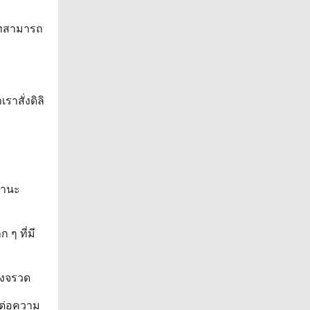
ษัทสามารถ
าสั่งดิลิ
ฐานะ
 ๆ ที่มี
้างจรวด
นต่อความ