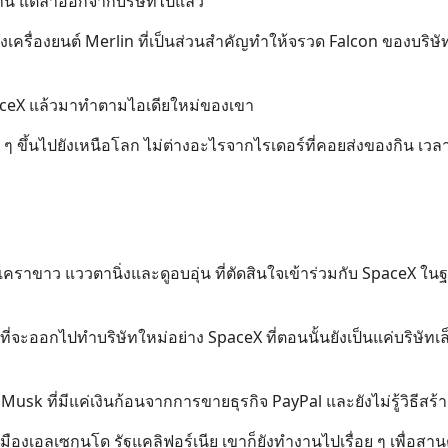
มานาน แต่ลาออกจากบริษัทไปแล้ว
ังเครื่องยนต์ Merlin ที่เป็นส่วนสำคัญทำให้จรวด Falcon ของบริ
aceX แล้วมาทำตามไอเดียใหม่ของเขา
ๆ ขึ้นไปยังเหนือโลก ไม่ต่างอะไรจากไรเดอร์ที่คอยส่งของกิน เวลาเร
ดเคราขาว แววตานิ่งและดูอบอุ่น ที่ตัดสินใจเข้าร่วมกับ SpaceX ใน
่จะออกไปทำบริษัทใหม่อย่าง SpaceX ที่ตอนนั้นยังเป็นแค่บริษัทเล็ก
n Musk ที่มีแค่เงินก้อนจากการขายธุรกิจ PayPal และยังไม่รู้วิธีสร
ืองเอลเซกุนโด รัฐแคลิฟอร์เนีย เขาก็ยังทำงานไปเรื่อย ๆ เพื่อสา