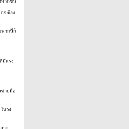
็วมากขึ้น
มตร ต้อง
พวกนี้ก็
ี่มีแรง
อข่ายมือ
ยมในวง
็อาจ