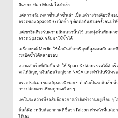
ฝันของ Elon Musk ให้สำเร็จ
แต่ความล้มเหลวซ้ำแล้วซ้ำเล่า เป็นแค่รางวัลเดียวที่ม
จรวดของ SpaceX ระเบิดซ้ำ ๆ ติดต่อกันสามครั้งจนบร
แต่เขายินดีจะรับความล้มเหลวนั้นไว้ และมุ่งมั่นพัฒนาจร
จรวด SpaceX กลับมาใช้ซ้ำได้
เครื่องยนต์ Merlin ใช้น้ำมันก๊าดบริสุทธิ์สูงผสมกับออกซ
ระเบิดซ้ำได้หลายรอบ
ความสำเร็จที่เกิดขึ้น ทำให้ SpaceX ปล่อยจรวดได้สำเร็
จนได้สัญญาเงินก้อนใหญ่จาก NASA และทำให้บริษัทรอ
จรวด Falcon ของ SpaceX ค่อย ๆ ทำตัวเป็นรถสิบล้อ ที
การปล่อยดาวเทียมถูกลงเรื่อย ๆ
แต่ในระหว่างที่รถสิบล้ออวกาศกำลังทำงานอยู่เรื่อย ๆ ไ
นั่นก็คือ รถสิบล้ออวกาศที่ชื่อว่า Falcon ทำหน้าที่แค่เอ
ได้เลย