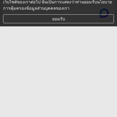
เว็บไซต์ของเราต่อไป นั่นเป็นการแสดงว่าท่านยอมรับนโยบาย
การคุ้มครองข้อมูลส่วนบุคคลของเรา
ยอมรับ
กระทรวงพลังงาน มีอะไรดี?
รู้ไหมว่ากระทรวงที่ได้งบประมาณมากสุดในประเทศไทย
คือ กระทรวงศึกษาธิการ แต่มีอยู่กระทรวงหนึ่งที่ทุกคน
อยากเป็นรัฐมนตรี ถึงแม้ว่าจะได้งบประมาณน้อย นั่นก็
คือ “กระทรวงพลังงาน”
5 ส.ค. 2019