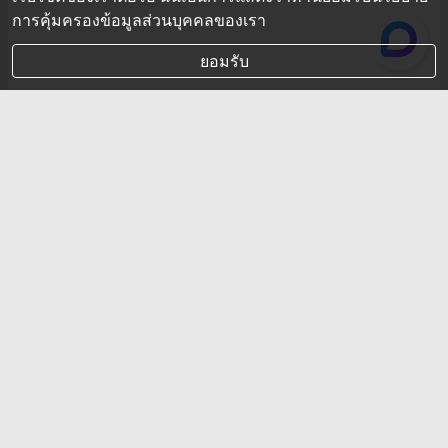
การคุ้มครองข้อมูลส่วนบุคคลของเรา
ยอมรับ
การทำ QE คืออะไร ? ทำไม
ประเทศไทย ไม่ใช้มาตรการนี้
มาตรการ QE นี้ มันมีข้อดี ข้อเสีย อย่างไรบ้าง และทำไม
ประเทศไทย ถึงยังไม่ใช้มาตรการนี้ ? ลงทุนแมนจะเล่า