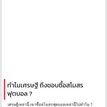
ทำไมเศรษฐี ถึงชอบซื้อสโมสร
ฟุตบอล ?
เศรษฐีเหล่านี้ เขาซื้อสโมสรฟุตบอลเหล่านี้ไปทำไม ?