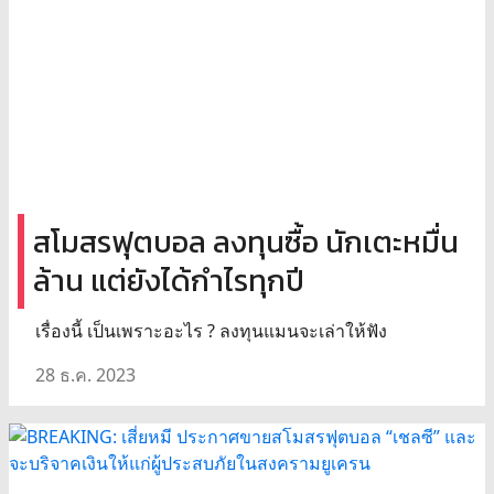
สโมสรฟุตบอล ลงทุนซื้อ นักเตะหมื่น
ล้าน แต่ยังได้กำไรทุกปี
เรื่องนี้ เป็นเพราะอะไร ? ลงทุนแมนจะเล่าให้ฟัง
28 ธ.ค. 2023