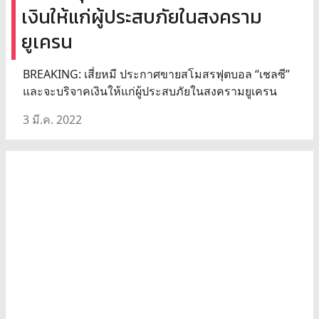
เงินให้แก่ผู้ประสบภัยในสงคราม
ยูเครน
BREAKING: เสี่ยหมี ประกาศขายสโมสรฟุตบอล “เชลซี”
และจะบริจาคเงินให้แก่ผู้ประสบภัยในสงครามยูเครน
3 มี.ค. 2022