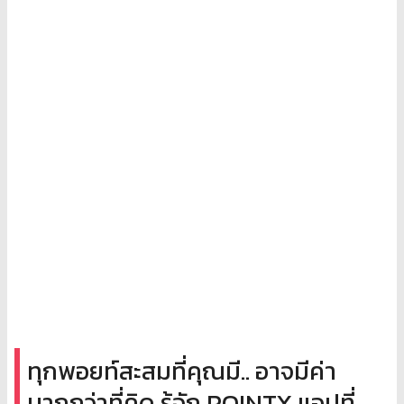
ทุกพอยท์สะสมที่คุณมี.. อาจมีค่า
มากกว่าที่คิด รู้จัก POINTX แอปที่