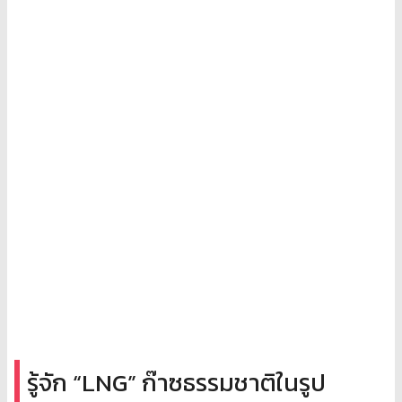
รู้จัก “LNG” ก๊าซธรรมชาติในรูป