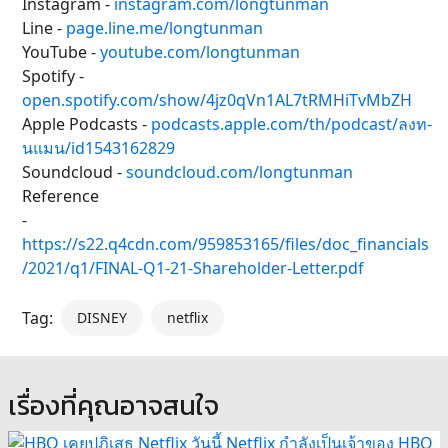
Instagram -
instagram.com/longtunman
Line -
page.line.me/longtunman
YouTube -
youtube.com/longtunman
Spotify -
open.spotify.com/show/4jz0qVn1AL7tRMHiTvMbZH
Apple Podcasts -
podcasts.apple.com/th/podcast/ลงท-
นแมน/id1543162829
Soundcloud -
soundcloud.com/longtunman
Reference
-
https://s22.q4cdn.com/959853165/files/doc_financials
/2021/q1/FINAL-Q1-21-Shareholder-Letter.pdf
Tag:
DISNEY
netflix
เรื่องที่คุณอาจสนใจ