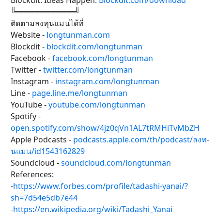
Blockdit. Ideas Happen.
Blockdit.com/download
╚═══════════╝
ติดตามลงทุนแมนได้ที่
Website -
longtunman.com
Blockdit -
blockdit.com/longtunman
Facebook -
facebook.com/longtunman
Twitter -
twitter.com/longtunman
Instagram -
instagram.com/longtunman
Line -
page.line.me/longtunman
YouTube -
youtube.com/longtunman
Spotify -
open.spotify.com/show/4jz0qVn1AL7tRMHiTvMbZH
Apple Podcasts -
podcasts.apple.com/th/podcast/ลงท-
นแมน/id1543162829
Soundcloud -
soundcloud.com/longtunman
References:
-
https://www.forbes.com/profile/tadashi-yanai/?
sh=7d54e5db7e44
-
https://en.wikipedia.org/wiki/Tadashi_Yanai