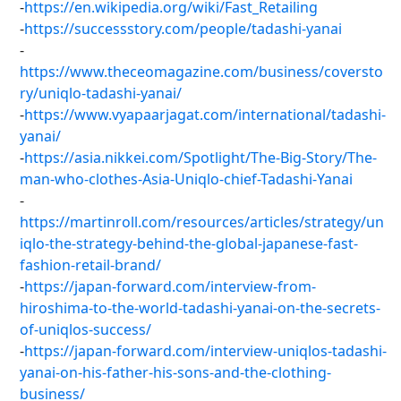
-
https://en.wikipedia.org/wiki/Fast_Retailing
-
https://successstory.com/people/tadashi-yanai
-
https://www.theceomagazine.com/business/coversto
ry/uniqlo-tadashi-yanai/
-
https://www.vyapaarjagat.com/international/tadashi-
yanai/
-
https://asia.nikkei.com/Spotlight/The-Big-Story/The-
man-who-clothes-Asia-Uniqlo-chief-Tadashi-Yanai
-
https://martinroll.com/resources/articles/strategy/un
iqlo-the-strategy-behind-the-global-japanese-fast-
fashion-retail-brand/
-
https://japan-forward.com/interview-from-
hiroshima-to-the-world-tadashi-yanai-on-the-secrets-
of-uniqlos-success/
-
https://japan-forward.com/interview-uniqlos-tadashi-
yanai-on-his-father-his-sons-and-the-clothing-
business/