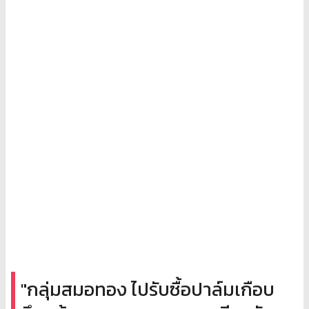
"กลุ่มสมอทอง ไปรับซื้อปาล์มเกือบ