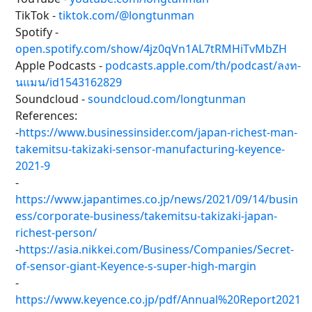
TikTok -
tiktok.com/@longtunman
Spotify -
open.spotify.com/show/4jz0qVn1AL7tRMHiTvMbZH
Apple Podcasts -
podcasts.apple.com/th/podcast/ลงท-
นแมน/id1543162829
Soundcloud -
soundcloud.com/longtunman
References:
-
https://www.businessinsider.com/japan-richest-man-
takemitsu-takizaki-sensor-manufacturing-keyence-
2021-9
-
https://www.japantimes.co.jp/news/2021/09/14/busin
ess/corporate-business/takemitsu-takizaki-japan-
richest-person/
-
https://asia.nikkei.com/Business/Companies/Secret-
of-sensor-giant-Keyence-s-super-high-margin
-
https://www.keyence.co.jp/pdf/Annual%20Report2021