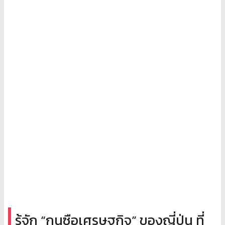
รู้จัก “กุนซือเศรษฐกิจ” ของญี่ปุ่น ที่