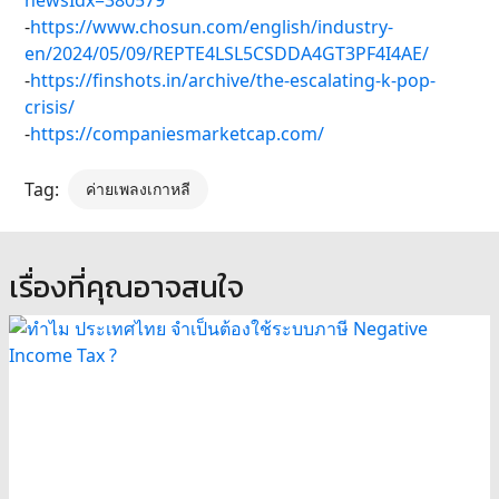
newsIdx=380579
-
https://www.chosun.com/english/industry-
en/2024/05/09/REPTE4LSL5CSDDA4GT3PF4I4AE/
-
https://finshots.in/archive/the-escalating-k-pop-
crisis/
-
https://companiesmarketcap.com/
Tag:
ค่ายเพลงเกาหลี
เรื่องที่คุณอาจสนใจ