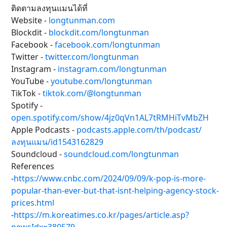
ติดตามลงทุนแมนได้ที่
Website -
longtunman.com
Blockdit -
blockdit.com/longtunman
Facebook -
facebook.com/longtunman
Twitter -
twitter.com/longtunman
Instagram -
instagram.com/longtunman
YouTube -
youtube.com/longtunman
TikTok -
tiktok.com/@longtunman
Spotify -
open.spotify.com/show/4jz0qVn1AL7tRMHiTvMbZH
Apple Podcasts -
podcasts.apple.com/th/podcast/
ลงทุนแมน/id1543162829
Soundcloud -
soundcloud.com/longtunman
References
-
https://www.cnbc.com/2024/09/09/k-pop-is-more-
popular-than-ever-but-that-isnt-helping-agency-stock-
prices.html
-
https://m.koreatimes.co.kr/pages/article.asp?