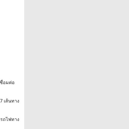
ื่อมต่อ
7 เส้นทาง
็นรถไฟทาง