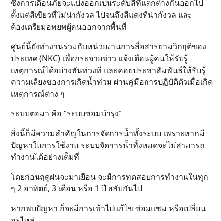
ซึ่งการเตือนภัยจะแบ่งออกเป็นระดับสีที่แตกต่างกันออกไป
ตั้งแต่สีเขียวที่ไม่น่ากังวล ไปจนถึงสีแดงที่น่ากังวล และ
ต้องเตรียมอพยพผู้คนออกจากพื้นที่
ศูนย์นี้ยังทำงานร่วมกับหน่วยงานการสื่อสารยามวิกฤติของ
ประเทศ (NKC) เพื่อกระจายข่าว แจ้งเตือนผู้คนให้รับรู้
เหตุการณ์ได้อย่างทันท่วงที และคอยประชาสัมพันธ์ให้รับรู้
ความเสี่ยงของการเกิดน้ำท่วม ผ่านคู่มือการปฏิบัติตัวเมื่อเกิด
เหตุการณ์ต่าง ๆ
ระบบต่อมา คือ “ระบบซ่อมบำรุง”
สิ่งนี้ก็มีความสำคัญในการจัดการน้ำทั้งระบบ เพราะหากมี
ปัญหาในการใช้งาน ระบบจัดการน้ำทั้งหมดจะไม่สามารถ
ทำงานได้อย่างเต็มที่
โดยก่อนฤดูฝนจะมาเยือน จะมีการทดสอบการทำงานในทุก
ๆ 2 อาทิตย์, 3 เดือน หรือ 1 ปี สลับกันไป
หากพบปัญหา ก็จะมีการเข้าไปแก้ไข ซ่อมแซม หรือเปลี่ยน
อะไหล่