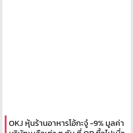
OKJ หุ้นร้านอาหารโอ้กะจู๋ -9% มูลค่า