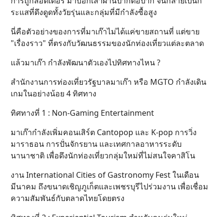
การถูกลอตเตอรี่ มาบอกเล่าผ่านปากต่อปาก จนกลายเป็นก
ระแสที่ดึงดูดทั้งวัยรุ่นและกลุ่มที่มีกำลังซื้อสูง
นี่คือตัวอย่างของการที่มาเก๊าไม่ได้แค่ขายสถานที่ แต่ขาย
"เรื่องราว" ที่ตรงกับวัฒนธรรมของนักท่องเที่ยวแต่ละตลาด
แล้วมาเก๊า กำลังพัฒนาตัวเองไปทิศทางไหน ?
สำนักงานการท่องเที่ยวรัฐบาลมาเก๊า หรือ MGTO กำลังเดิน
เกมในอย่างน้อย 4 ทิศทาง
ทิศทางที่ 1 : Non-Gaming Entertainment
มาเก๊ากำลังเพิ่มคอนเสิร์ต Cantopop และ K-pop การวิ่ง
มาราธอน การปั่นจักรยาน และเทศกาลอาหารระดับ
นานาชาติ เพื่อดึงนักท่องเที่ยวกลุ่มใหม่ที่ไม่สนใจคาสิโน
งาน International Cities of Gastronomy Fest ในเดือน
มีนาคม ถึงขนาดเชิญภูเก็ตและเพชรบุรีไปร่วมงาน เพื่อเชื่อม
ความสัมพันธ์กับตลาดไทยโดยตรง