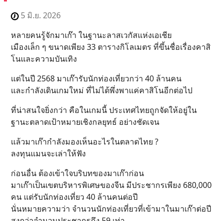
5 มิ.ย. 2026
หลายคนรู้จักมาเก๊า ในฐานะลาสเวกัสแห่งเอเชีย
เมืองเล็ก ๆ ขนาดเพียง 33 ตารางกิโลเมตร ที่ขึ้นชื่อเรื่องคาสิ
โนและความบันเทิง
แต่ในปี 2568 มาเก๊ารับนักท่องเที่ยวกว่า 40 ล้านคน
และกำลังเดินเกมใหม่ ที่ไม่ได้พึ่งพาแค่คาสิโนอีกต่อไป
ที่น่าสนใจยิ่งกว่า คือในเกมนี้ ประเทศไทยถูกจัดให้อยู่ใน
ฐานะตลาดเป้าหมายเชิงกลยุทธ์ อย่างชัดเจน
แล้วมาเก๊ากำลังมองเห็นอะไรในตลาดไทย ?
ลงทุนแมนจะเล่าให้ฟัง
ก่อนอื่น ต้องเข้าใจบริบทของมาเก๊าก่อน
มาเก๊าเป็นเขตบริหารพิเศษของจีน มีประชากรเพียง 680,000
คน แต่รับนักท่องเที่ยว 40 ล้านคนต่อปี
นั่นหมายความว่า จำนวนนักท่องเที่ยวที่เข้ามาในมาเก๊าต่อปี
สูงกว่าจำนวนประชากรถึง 59 เท่า