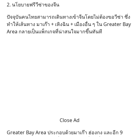
2. นโยบายฟรีวีซ่าของจีน
ปัจจุบันคนไทยสามารถเดินทางเข้าจีนโดยไม่ต้องขอวีซ่า ซึ่ง
ทำให้เส้นทาง มาเก๊า + เหิงฉิน + เมืองอื่น ๆ ใน Greater Bay
Area กลายเป็นแพ็กเกจที่น่าสนใจมากขึ้นทันที
Close Ad
Greater Bay Area ประกอบด้วยมาเก๊า ฮ่องกง และอีก 9