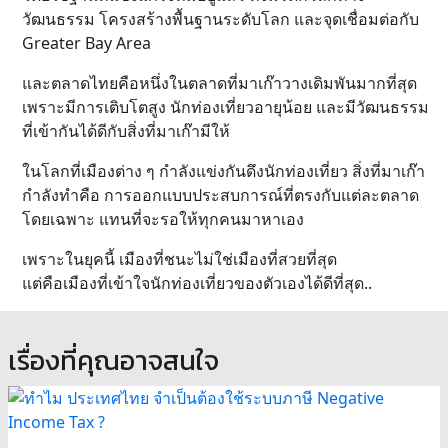
วัฒนธรรม โครงสร้างพื้นฐานระดับโลก และจุดเชื่อมต่อกับ
Greater Bay Area
และตลาดไทยคือหนึ่งในตลาดที่มาเก๊าวางเดิมพันมากที่สุด
เพราะมีการเติบโตสูง นักท่องเที่ยวอายุน้อย และมีวัฒนธรรม
ที่เข้ากันได้ดีกับสิ่งที่มาเก๊ามีให้
ในโลกที่เมืองต่าง ๆ กำลังแข่งกันดึงนักท่องเที่ยว สิ่งที่มาเก๊า
กำลังทำคือ การออกแบบประสบการณ์ที่ตรงกับแต่ละตลาด
โดยเฉพาะ แทนที่จะรอให้ทุกคนมาหาเอง
เพราะในยุคนี้ เมืองที่ชนะไม่ใช่เมืองที่สวยที่สุด
แต่คือเมืองที่เข้าใจนักท่องเที่ยวของตัวเองได้ดีที่สุด..
เรื่องที่คุณอาจสนใจ