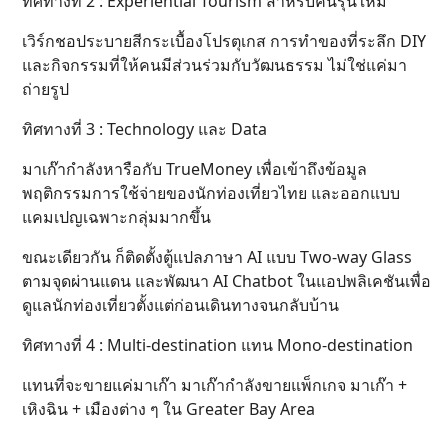
ทิศทางที่ 2 : Experiential Tourism สำหรับคนรุ่นใหม่
เวิร์กชอประบายสีกระเบื้องโปรตุเกส การทำของที่ระลึก DIY
และกิจกรรมที่ให้คนมีส่วนร่วมกับวัฒนธรรม ไม่ใช่แค่มา
ถ่ายรูป
ทิศทางที่ 3 : Technology และ Data
มาเก๊ากำลังหารือกับ TrueMoney เพื่อเข้าถึงข้อมูล
พฤติกรรมการใช้จ่ายของนักท่องเที่ยวไทย และออกแบบ
แคมเปญเฉพาะกลุ่มมากขึ้น
ขณะเดียวกัน ก็ติดตั้งตู้แปลภาษา AI แบบ Two-way Glass
ตามจุดผ่านแดน และพัฒนา AI Chatbot ในแอปพลิเคชันเพื่อ
ดูแลนักท่องเที่ยวตั้งแต่ก่อนเดินทางจนกลับบ้าน
ทิศทางที่ 4 : Multi-destination แทน Mono-destination
แทนที่จะขายแค่มาเก๊า มาเก๊ากำลังขายแพ็กเกจ มาเก๊า +
เหิงฉิน + เมืองต่าง ๆ ใน Greater Bay Area