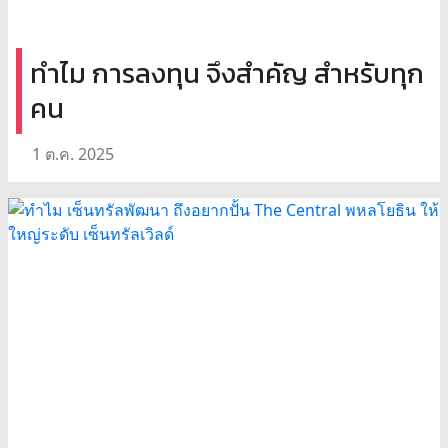
ทำไม การลงทุน จึงสำคัญ สำหรับทุก
คน
1 ต.ค. 2025