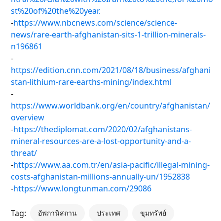
st%20of%20the%20year.
-
https://www.nbcnews.com/science/science-
news/rare-earth-afghanistan-sits-1-trillion-minerals-
n196861
-
https://edition.cnn.com/2021/08/18/business/afghani
stan-lithium-rare-earths-mining/index.html
-
https://www.worldbank.org/en/country/afghanistan/
overview
-
https://thediplomat.com/2020/02/afghanistans-
mineral-resources-are-a-lost-opportunity-and-a-
threat/
-
https://www.aa.com.tr/en/asia-pacific/illegal-mining-
costs-afghanistan-millions-annually-un/1952838
-
https://www.longtunman.com/29086
Tag:
อัฟกานิสถาน
ประเทศ
ขุมทรัพย์