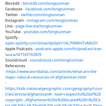
Blockdit -
blockdit.com/longtunman
Facebook -
facebook.com/longtunman
Twitter -
twitter.com/longtunman
Instagram -
instagram.com/longtunman
Line -
page.line.me/longtunman
YouTube -
youtube.com/longtunman
Spotify -
open.spotify.com/show/4jz0qVn1AL7tRMHiTvMbZH
Apple Podcasts -
podcasts.apple.com/th/podcast/ลงท-
นแมน/id1543162829
Soundcloud -
soundcloud.com/longtunman
References
-
https://www.worldatlas.com/articles/what-are-the-
major-natural-resources-of-afghanistan.html
-
https://kids.nationalgeographic.com/geography/coun
tries/article/afghanistan#:~:text=respectful%20of%20
copyright.-,Afghanistan%20is%20located%20in%20Ce
ntral%20Asia%20with%20Iran%20to%20the,for%20mo