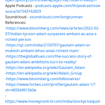
open.spotify.com/show/4jz0qVn1AL7tRMHiTvMbZH
Apple Podcasts -
podcasts.apple.com/th/podcast/ลงท-
นแมน/id1543162829
Soundcloud -
soundcloud.com/longtunman
References:
-
https://www.bloomberg.com/news/articles/2022-02-
07/indian-tycoon-adani-surpasses-ambani-as-asia-s-
richest-person
-
https://qz.com/india/2150707/gautam-adani-or-
mukesh-ambani-whos-asias-richest-man/
-
https://theglobalhues.com/the-success-story-of-
gautam-adani-ambitions-turn-to-reality/
-
https://en.wikipedia.org/wiki/Gautam_Adani
-
https://en.wikipedia.org/wiki/Adani_Group
-
https://www.bloomberg.com/billionaires/
-
https://www.forbes.com/profile/gautam-adani-1/?
sh=405fe9615b0e
-
https://www.moneycontrol.com/india/stockpricequot