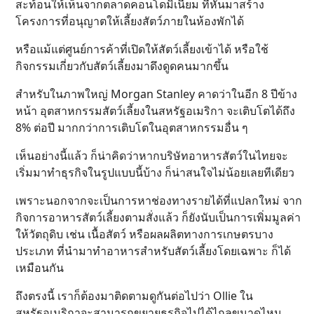
สะท้อนให้เห็นจากตลาดคอนโดมิเนียม ที่หันมาสร้าง
โครงการที่อนุญาตให้เลี้ยงสัตว์ภายในห้องพักได้
หรือแม้แต่ศูนย์การค้าที่เปิดให้สัตว์เลี้ยงเข้าได้ หรือใช้
กิจกรรมเกี่ยวกับสัตว์เลี้ยงมาดึงดูดคนมากขึ้น
สำหรับในภาพใหญ่ Morgan Stanley คาดว่าในอีก 8 ปีข้าง
หน้า อุตสาหกรรมสัตว์เลี้ยงในสหรัฐอเมริกา จะเติบโตได้ถึง
8% ต่อปี มากกว่าการเติบโตในอุตสาหกรรมอื่น ๆ
เห็นอย่างนี้แล้ว ก็น่าคิดว่าหากบริษัทอาหารสัตว์ในไทยจะ
เริ่มมาทำธุรกิจในรูปแบบนี้บ้าง ก็น่าสนใจไม่น้อยเลยทีเดียว
เพราะนอกจากจะเป็นการหาช่องทางรายได้ที่แปลกใหม่ จาก
กิจการอาหารสัตว์เลี้ยงตามสั่งแล้ว ก็ยังนับเป็นการเพิ่มมูลค่า
ให้วัตถุดิบ เช่น เนื้อสัตว์ หรือผลผลิตทางการเกษตรบาง
ประเภท ที่นำมาทำอาหารสำหรับสัตว์เลี้ยงโดยเฉพาะ ก็ได้
เหมือนกัน
ถึงตรงนี้ เราก็ต้องมาติดตามดูกันต่อไปว่า Ollie ใน
สหรัฐอเมริกาจะสามารถขยายธุรกิจไปได้ไกลขนาดไหน