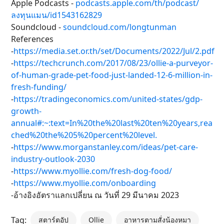
Apple Podcasts -
podcasts.apple.com/th/podcast/
ลงทุนแมน/id1543162829
Soundcloud -
soundcloud.com/longtunman
References
-
https://media.set.or.th/set/Documents/2022/Jul/2.pdf
-
https://techcrunch.com/2017/08/23/ollie-a-purveyor-
of-human-grade-pet-food-just-landed-12-6-million-in-
fresh-funding/
-
https://tradingeconomics.com/united-states/gdp-
growth-
annual#:~:text=In%20the%20last%20ten%20years,rea
ched%20the%205%20percent%20level.
-
https://www.morganstanley.com/ideas/pet-care-
industry-outlook-2030
-
https://www.myollie.com/fresh-dog-food/
-
https://www.myollie.com/onboarding
-อ้างอิงอัตราแลกเปลี่ยน ณ วันที่ 29 มีนาคม 2023
Tag:
สตาร์ตอัป
Ollie
อาหารตามสั่งน้องหมา