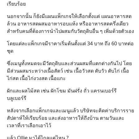
เรียบร้อย
นอกจากนั้น ก็ยังมีแผนแพ็กเกจให้เลือกตั้งแต่ แผนอาหารสด
ล้วน อาหารสดผสมอาหารอบแห้ง หรืออาหารสดครึ่งเดียว
สำหรับคนที่ต้องการนำไปผสมกับวัตถุดิบอื่น ๆ เพิ่มด้วยตัวเอง
โดยแต่ละแพ็กเกจมีราคาเริ่มต้นตั้งแต่ 34 บาท ถึง 60 บาทต่อ
ชุด
ซึ่งเมนูทั้งหมดจะมีวัตถุดิบและส่วนผสมที่แตกต่างกันไป โดย
มีส่วนผสมระหว่างเนื้อสัตว์ เช่น เนื้อวัวสด ตับวัว ตับไก่ เนื้อ
ไก่สด เนื้อไก่งวงสด เนื้อแกะ
ผักและผลไม้สด เช่น ผักโขม มันฝรั่ง ถั่ว แครนเบอร์รี
บลูเบอร์รี
หลังจากเลือกแพ็กเกจและเมนูแล้ว บริษัทจะคิดค่าบริการราย
สัปดาห์ให้เรียบร้อย และส่งอาหารให้ถึงบ้าน ตามวันและ
เวลาที่เราเลือกเอาไว้
แล้ว Ollie มาได้ไกลแค่ไหน ?