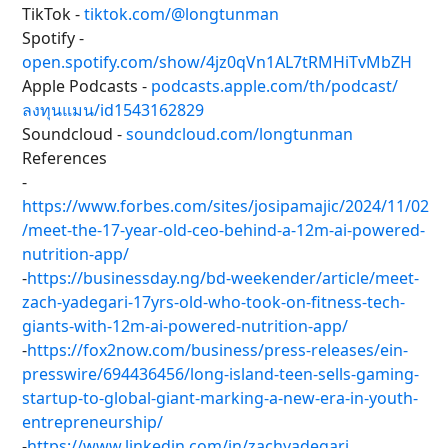
TikTok -
tiktok.com/@longtunman
Spotify -
open.spotify.com/show/4jz0qVn1AL7tRMHiTvMbZH
Apple Podcasts -
podcasts.apple.com/th/podcast/
ลงทุนแมน/id1543162829
Soundcloud -
soundcloud.com/longtunman
References
-
https://www.forbes.com/sites/josipamajic/2024/11/02
/meet-the-17-year-old-ceo-behind-a-12m-ai-powered-
nutrition-app/
-
https://businessday.ng/bd-weekender/article/meet-
zach-yadegari-17yrs-old-who-took-on-fitness-tech-
giants-with-12m-ai-powered-nutrition-app/
-
https://fox2now.com/business/press-releases/ein-
presswire/694436456/long-island-teen-sells-gaming-
startup-to-global-giant-marking-a-new-era-in-youth-
entrepreneurship/
-
https://www.linkedin.com/in/zachyadegari