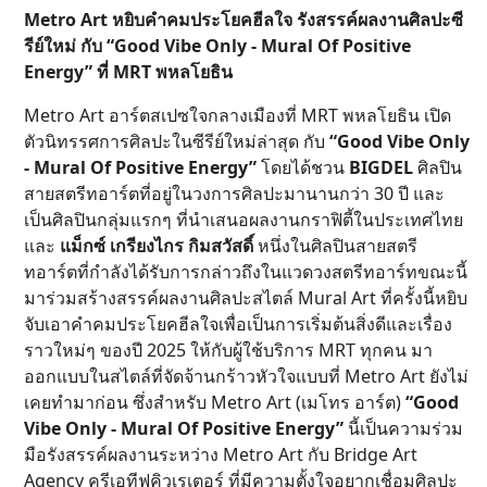
Metro Art หยิบคำคมประโยคฮีลใจ รังสรรค์ผลงานศิลปะซี
รีย์ใหม่ กับ “Good Vibe Only - Mural Of Positive
Energy” ที่ MRT พหลโยธิน
Metro Art อาร์ตสเปซใจกลางเมืองที่ MRT พหลโยธิน เปิด
ตัวนิทรรศการศิลปะในซีรีย์ใหม่ล่าสุด กับ
“Good Vibe Only
- Mural Of Positive Energy”
โดยได้ชวน
BIGDEL
ศิลปิน
สายสตรีทอาร์ตที่อยู่ในวงการศิลปะมานานกว่า 30 ปี และ
เป็นศิลปินกลุ่มแรกๆ ที่นำเสนอผลงานกราฟิตี้ในประเทศไทย
และ
แม็กซ์ เกรียงไกร กิมสวัสดิ์
หนึ่งในศิลปินสายสตรี
ทอาร์ตที่กำลังได้รับการกล่าวถึงในแวดวงสตรีทอาร์ทขณะนี้
มาร่วมสร้างสรรค์ผลงานศิลปะสไตล์ Mural Art ที่ครั้งนี้หยิบ
จับเอาคำคมประโยคฮีลใจเพื่อเป็นการเริ่มต้นสิ่งดีและเรื่อง
ราวใหม่ๆ ของปี 2025 ให้กับผู้ใช้บริการ MRT ทุกคน มา
ออกแบบในสไตล์ที่จัดจ้านกร้าวหัวใจแบบที่ Metro Art ยังไม่
เคยทำมาก่อน ซึ่งสำหรับ Metro Art (เมโทร อาร์ต)
“Good
Vibe Only - Mural Of Positive Energy”
นี้เป็นความร่วม
มือรังสรรค์ผลงานระหว่าง Metro Art กับ Bridge Art
Agency ครีเอทีฟคิวเรเตอร์ ที่มีความตั้งใจอยากเชื่อมศิลปะ