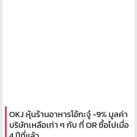
OKJ หุ้นร้านอาหารโอ้กะจู๋ -9% มูลค่า
บริษัทเหลือเท่า ๆ กับ ที่ OR ซื้อไปเมื่อ
4 ปีที่แล้ว..