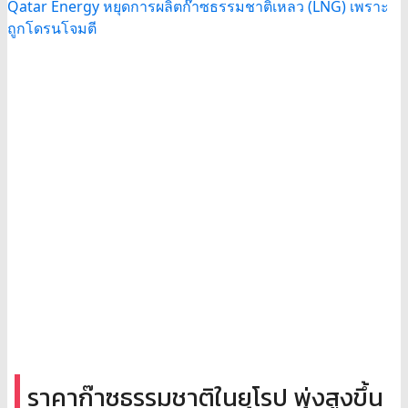
ราคาก๊าซธรรมชาติในยุโรป พุ่งสูงขึ้น