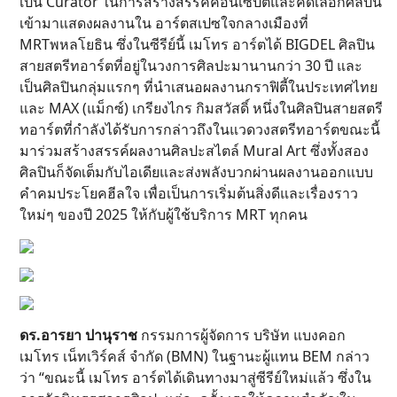
เป็น Curator ในการสร้างสรรค์คอนเซ็ปต์และคัดเลือกศิลปิน
เข้ามาแสดงผลงานใน อาร์ตสเปซใจกลางเมืองที่
MRTพหลโยธิน ซึ่งในซีรีย์นี้ เมโทร อาร์ตได้ BIGDEL ศิลปิน
สายสตรีทอาร์ตที่อยู่ในวงการศิลปะมานานกว่า 30 ปี และ
เป็นศิลปินกลุ่มแรกๆ ที่นำเสนอผลงานกราฟิตี้ในประเทศไทย
และ MAX (แม็กซ์) เกรียงไกร กิมสวัสดิ์ หนึ่งในศิลปินสายสตรี
ทอาร์ตที่กำลังได้รับการกล่าวถึงในแวดวงสตรีทอาร์ตขณะนี้
มาร่วมสร้างสรรค์ผลงานศิลปะสไตล์ Mural Art ซึ่งทั้งสอง
ศิลปินก็จัดเต็มกับไอเดียและส่งพลังบวกผ่านผลงานออกแบบ
คำคมประโยคฮีลใจ เพื่อเป็นการเริ่มต้นสิ่งดีและเรื่องราว
ใหม่ๆ ของปี 2025 ให้กับผู้ใช้บริการ MRT ทุกคน
ดร.อารยา ปานุราช
กรรมการผู้จัดการ บริษัท แบงคอก
เมโทร เน็ทเวิร์คส์ จำกัด (BMN) ในฐานะผู้แทน BEM กล่าว
ว่า “ขณะนี้ เมโทร อาร์ตได้เดินทางมาสู่ซีรีย์ใหม่แล้ว ซึ่งใน