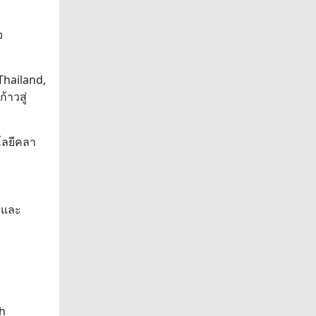
จ
Thailand,
าวสู่
โลยีคลา
g และ
th