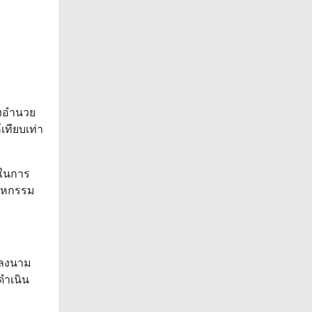
ิ่งอำนวย
ทียบเท่า
 ในการ
สาหกรรม
้ลงนาม
ดำเนิน