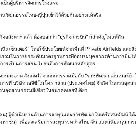
มาเป็นผู้บริหารจัดการโรงแรม
นวัฒนธรรมไทย-ญี่ปุ่นเข้าไว้ด้วยกันอย่างแท้จริง
จอสังหาฯ แล้ว ต้องบอกว่า “ธุรกิจการบิน” ก็สำคัญไม่แพ้กัน
นนิ่ง เซ็นเตอร์” โดยใช้ประโยชน์จากพื้นที่ Private Airfields และส
รวมในการยกระดับมาตรฐานการฝึกอบรมบุคลากรด้านการบินให้เ
จัดการเรียนการสอน ไปจนถึงการพัฒนาหลักสูตร
งานสะอาด สังเกตได้จากกการร่วมมือกับ “ราชพัฒนา เอ็นเนอร์ยี”
ารที่ บริษัท เอจีซี ไมโคร กลาส (ประเทศไทย) จำกัด ในสวนอุต
างสวนอุตสาหกรรมสีเขียวในอนาคตเลยทีเดียว
(มหาชน) ผู้ดำเนินงานด้านการลงทุนและการพัฒนาในเครือสหพัฒน์ ได
มหาชน)” เพื่อส่งเสริมการลงทุนระหว่างไทย-จีน และสนับสนุนการ