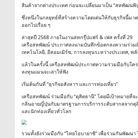
สินค้าจากต่างประเทศ ก่อนจะเปลี่ยนมาเป็น “สหพัฒนพิบู
ซึ่งหนึ่งในกลยุทธ์ที่สร้างความโดดเด่นให้กับธุรกิจนี
ออกไปเรื่อย ๆ
ล่าสุดปี 2568 ภายในงานสหกรุ๊ปแฟร์ & เฟส ครั้งที่ 29
เครือสหพัฒน์ ประกาศลงนามบันทึกข้อตกลงความร่วมมือ 
เทคโนโลยี, อีคอมเมิร์ซ, การลงทุนระหว่างประเทศ, พล
แล้วในครั้งนี้ เครือสหพัฒน์ประกาศความร่วมมือกับใคร
ลงทุนแมนจะเล่าให้ฟัง
เริ่มต้นกันที่ “ธุรกิจอสังหาฯ และการท่องเที่ยว”
เครือสหพัฒน์ ร่วมมือกับ “ดุสิตธานี” โดยมีเป้าหมายที่
กลิ่นอายญี่ปุ่นกับมาตรฐานการบริการระดับสากลจากดุส
และนักท่องเที่ยวทั่วโลก
รวมทั้งยังร่วมมือกับ “ไทยโอบายาชิ” เพื่อร่วมกันพัฒน