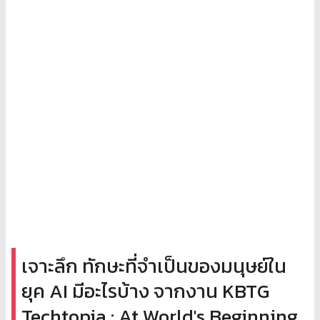
เจาะลึก ทักษะที่จำเป็นของมนุษย์ใน
ยุค AI มีอะไรบ้าง จากงาน KBTG
Techtopia : At World's Beginning