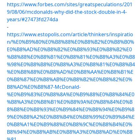
https://www.forbes.com/sites/greatspeculations/201
9/08/06/mcdonalds-why-did-the-stock-double-in-4-
years/#27473fd274da
-
https://www.estopolis.com/article/thinkers/inspiratio
n/%E0%B9%80%E0%B8%88%E0%B8%B2%E0%B8%B0%
E0%B8%AD%E0%B8%B2%E0%B8%93%E0%B8%B2%E0
%B8%88%E0%B8%B1%E0%B8%81%E0%B8%A3%E0%B8
%98%E0%B8%B8%E0%B8%A3%E0%B8%81%E0%B8%B4
%E0%B8%88%E0%B8%AD%E0%B8%AA%E0%B8%B1%E
0%B8%87%E0%B8%AB%E0%B8%B2%E0%B8%82%E0%
B8%AD%E0%B8%87-McDonald-
%E0%B9%83%E0%B8%8A%E0%B9%88%E0%B8%84%E0
%B8%A3%E0%B8%B1%E0%B8%9A%E0%B8%84%E0%B
8%B8%E0%B8%93%E0%B9%84%E0%B8%94%E0%B9%8
9%E0%B8%A2%E0%B8%B4%E0%B8%99%E0%B9%84%E
0%B8%A1%E0%B9%88%E0%B8%9C%E0%B8%B4%E0%
B8%94%E0%B8%AB%E0%B8%A3%E0%B8%AD%E0%B8
%81