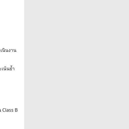
ำเนินงาน
ะเน้นย้ำ
น Class B