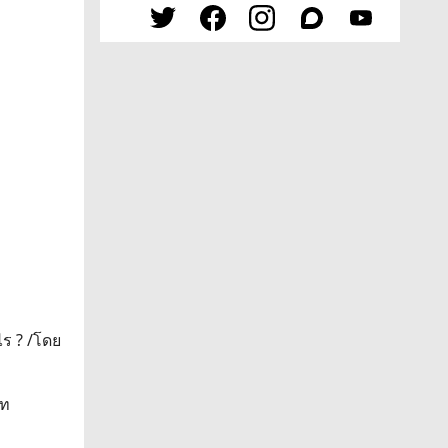
ไร ? /โดย
ัท