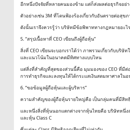
อีกหนึ่งปัจจัยที่หลายคนมองข้าม แต่ก็ส่งผลต่อธุรกิจอย่า
ตัวอย่างเช่น 3M ที่โดนฟ้องร้องเกี่ยวกับอันตรายต่อสุ
ดังนั้นเราจึงควรรู้ว่า บริษัทมีข้อพิพาททางกฎหมายอะไรอ
5. “สรุปเนื้อหาที่ CEO เขียนถึงผู้ถือหุ้น”
สิ่งที่ CEO เขียนจะบอกเราได้ว่า ภาพรวมเกี่ยวกับบริษ
และแนวโน้มในอนาคตมีทิศทางแบบไหน
แต่สิ่งที่สำคัญที่สุดของส่วนนี้คือ มุมมองของ CEO ที่มี
การทำธุรกิจและลงทุนให้ได้กระแสเงินสดมหาศาลใน
6. “ขอข้อมูลผู้ถือหุ้นและผู้บริหาร”
ความสำคัญของผู้ถือหุ้นรายใหญ่คือ เป็นกลุ่มคนที่มีสิทธิ
และหนึ่งสิ่งที่หุ้นนอกแตกต่างจากหุ้นไทยคือ บริษัทหนึ่
และหุ้น Class C
ซึ่งแต่ละ Class มีสิทธิออกเสียงที่ไม่เท่ากัน